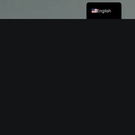
Deutsch
English
7
ALL COACHES
Sani