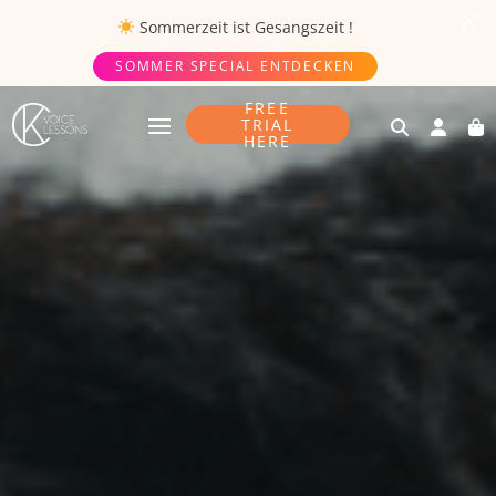
Sommerzeit ist
Gesangszeit
!
SOMMER SPECIAL ENTDECKEN
FREE
TRIAL
HERE