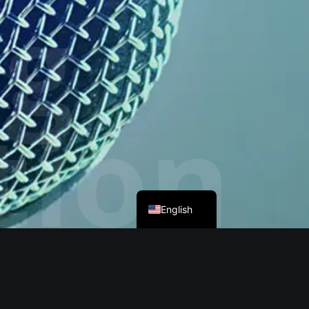
ng
tion
Deutsch
English