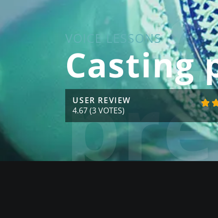
C
VOICE LESSONS
Casting 
pre
USER REVIEW
4.67
(
3
VOTES)
ALL SKILLS