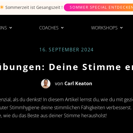
Sommerzeit ist
Gesangszeit
!
SOMMER SPECIAL ENTDECKE
ONS
COACHES
WORKSHOPS
16. SEPTEMBER 2024
bungen: Deine Stimme e
von
Carl Keaton
zial, als du denkst! In diesem Artikel lernst du, wie du mit ge
guter Stimmhygiene deine stimmlichen Fähigkeiten verbesserst
e, wie du das Beste aus deiner Stimme herausholst!