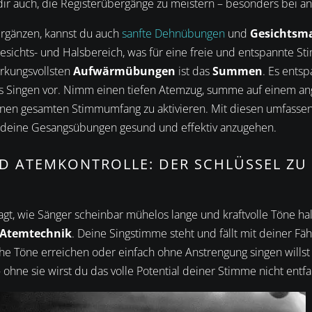
t dir auch, die Registerübergänge zu meistern – besonders bei a
rgänzen, kannst du auch
sanfte Dehnübungen
und
Gesichtsm
esichts- und Halsbereich, was für eine freie und entspannte S
rkungsvollsten
Aufwärmübungen
ist das
Summen
. Es ents
das Singen vor. Nimm einen tiefen Atemzug, summe auf einem a
inen gesamten Stimmumfang zu aktivieren. Mit diesen umfass
um deine Gesangsübungen gesund und effektiv anzugehen.
D ATEMKONTROLLE: DER SCHLÜSSEL ZU 
agt, wie Sänger scheinbar mühelos lange und kraftvolle Töne h
Atemtechnik
. Deine Singstimme steht und fällt mit deiner Fäh
ohe Töne erreichen oder einfach ohne Anstrengung singen willst 
– ohne sie wirst du das volle Potential deiner Stimme nicht entf