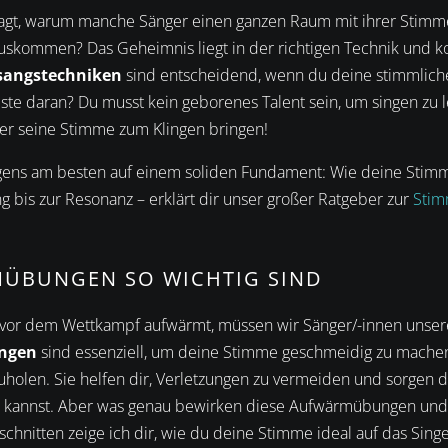
ragt, warum manche Sänger einen ganzen Raum mit ihrer Stimm
auskommen? Das Geheimnis liegt in der richtigen Technik und 
sangstechniken
sind entscheidend, wenn du deine stimmliche
este daran? Du musst kein geborenes Talent sein, um singen zu l
er seine Stimme zum Klingen bringen!
ens am besten auf einem soliden Fundament: Wie deine Stimm
g bis zur Resonanz – erklärt dir unser großer Ratgeber zur
Stim
ÜBUNGEN SO WICHTIG SIND
t vor dem Wettkampf aufwärmt, müssen wir Sänger/-innen unse
ngen
sind essenziell, um deine Stimme geschmeidig zu mache
holen. Sie helfen dir, Verletzungen zu vermeiden und sorgen da
n kannst. Aber was genau bewirken diese Aufwärmübungen und
schnitten zeige ich dir, wie du deine Stimme ideal auf das Singe