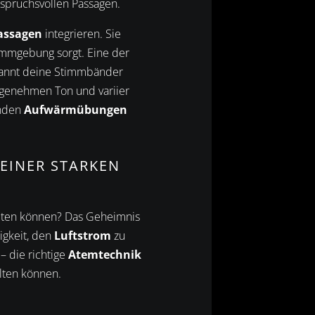
nspruchsvollen Passagen.
assagen
integrieren. Sie
timmgebung sorgt. Eine der
pannt deine Stimmbänder
ngenehmen Ton und variier
enden
Aufwärmübungen
EINER STARKEN
alten können? Das Geheimnis
igkeit, den
Luftstrom
zu
– die richtige
Atemtechnik
alten können.