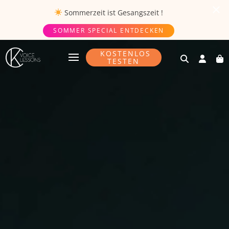
Sommerzeit ist
Gesangszeit
!
SOMMER SPECIAL ENTDECKEN
KOSTENLOS
TESTEN