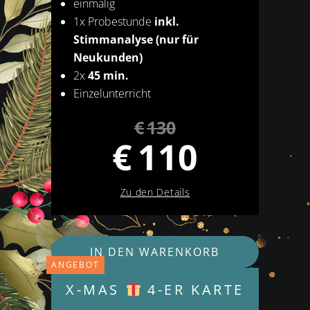
einmalig
1x Probestunde
inkl.
Stimmanalyse (nur für
Neukunden)
2x
45 min.
Einzelunterricht
€
130
Ursprünglicher
€
110
Preis
war:
Aktueller
€130
Zu den Details
Preis
ist:
€110.
IN DEN WARENKORB
ANGEBOT
X-MAS
4-ER KARTE