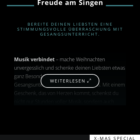
Freude am Singen
BEREITE DEINEN LIEBSTEN EINE
STIMMUNGSVOLLE ÜBERRASCHUNG MIT
GESANGSUNTERRICHT.
Musik verbindet
– mache Weihnachten
unvergesslich und schenke deinen Liebsten etwas
ganz Besonderes: professionellen
WEITERLESEN
Gesangsunterricht bei CK Voicelessons. Mit einem
Geschenk, das von Herzen kommt, schenkst du
nicht nur Stunden voller Musik, sondern auch
wertvolle Zeit für persönliche Entfaltung.
Gesangsunterricht ist mehr als nur Technik – es ist
eine Reise zur eigenen Stimme, zu mehr
Selbstbewusstsein und einem inneren