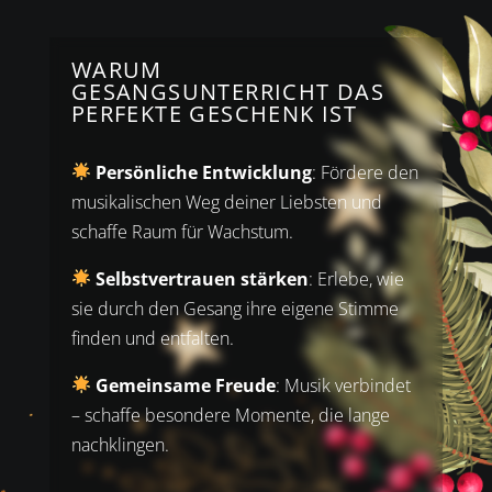
WARUM
GESANGSUNTERRICHT DAS
PERFEKTE GESCHENK IST
Persönliche Entwicklung
: Fördere den
musikalischen Weg deiner Liebsten und
schaffe Raum für Wachstum.
Selbstvertrauen stärken
: Erlebe, wie
sie durch den Gesang ihre eigene Stimme
finden und entfalten.
Gemeinsame Freude
: Musik verbindet
– schaffe besondere Momente, die lange
nachklingen.