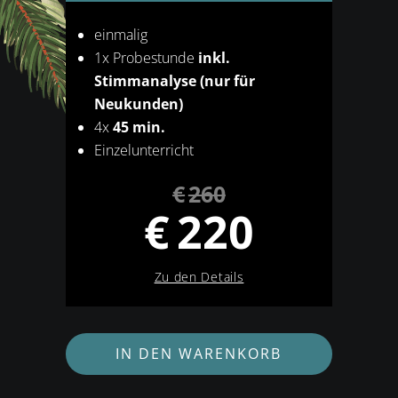
einmalig
1x Probestunde
inkl.
Stimmanalyse (nur für
Neukunden)
4x
45 min.
Einzelunterricht
€
260
Ursprünglicher
€
220
Preis
war:
Aktueller
€260
Zu den Details
Preis
ist:
€220.
IN DEN WARENKORB