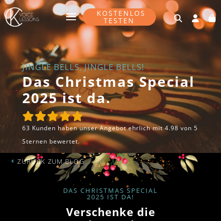
KOSTENLOS
TESTEN
JINGLE BELLS, JINGLE BELLS!
Das Christmas Special
2025 ist da.
63 Kunden haben unser Angebot ehrlich mit 4.98 von 5
Sternen bewertet.
ZURÜCK ZUM BLOG
DAS CHRISTMAS SPECIAL
2025 IST DA!
Verschenke die