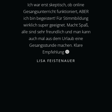
lle
Ich war erst skeptisch, ob online
I
aß
Gesangsunterricht funktioniert, ABER
Unte
r ans
ich bin begeistert! Für Stimmbildung
war
eiten
wirklich super geeignet. Macht Spaß,
wird
gt er
alle sind sehr freundlich und man kann
und d
t mir
auch mal aus dem Urlaub eine
per
olfen
Gesangsstunde machen. Klare
wich
uch
Empfehlung
t.
LISA FEISTENAUER