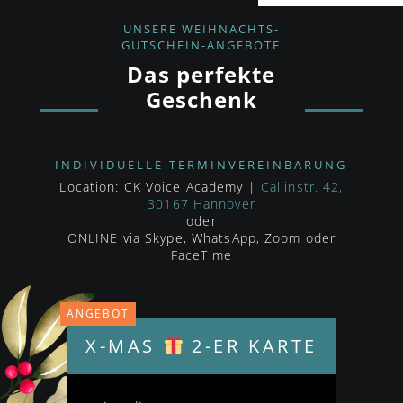
Gleichgewicht.
UNSERE WEIHNACHTS-
GUTSCHEIN-ANGEBOTE
Ob Anfänger oder Fortgeschrittene, ob
Das perfekte
Erwachsene oder Kinder ab 8 Jahren
– unser
Geschenk
Angebot bietet für jeden die Möglichkeit, die
Freude am Singen neu zu entdecken, Talente zu
fördern und unvergessliche Momente zu schaffen.
INDIVIDUELLE TERMINVEREINBARUNG
Weihnachten war noch nie so klangvoll –
Location: CK Voice Academy |
Callinstr. 42,
30167 Hannover
überrasche deine Liebsten mit einem Geschenk,
oder
das lange nachhallt.
ONLINE via Skype, WhatsApp, Zoom oder
FaceTime
ANGEBOT
X-MAS
2-ER KARTE