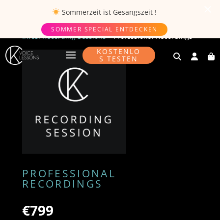
Sommerzeit ist
Gesangszeit
!
SOMMER SPECIAL ENTDECKEN
Infos: Recording Sessions
»
Professional Recordings
KOSTENLO
S TESTEN
PROFESSIONAL
RECORDINGS
€
799