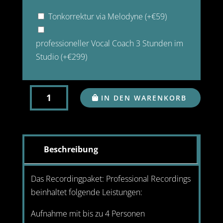
Tonkorrektur via Melodyne
(+
€
59
)
professioneller Vocal Coach 3 Stunden im
Studio
(+
€
299
)
PROFESSIONAL
IN DEN WARENKORB
RECORDINGS
MENGE
Beschreibung
Das Recordingpaket: Professional Recordings
beinhaltet folgende Leistungen:
Aufnahme mit bis zu 4 Personen