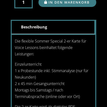
IN DEN WARENKORB
ER
KARTE
-
SOMMER
Beschreibung
SPECIAL
2026
Die flexible Sommer Special 2-er Karte für
MENGE
Voice Lessons beinhaltet folgende
Leistungen:
Einzelunterricht
1 x Probestunde inkl. Stimmanalyse (nur für
Neukunden)
2 x 45 min Gesangsunterricht
Montags bis Samstags / nach
Terminabsprache (online oder vor Ort)
Die 2-er Karte wird als digitales PDF-