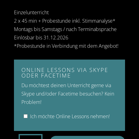
Preis
Preis
war:
ist:
Einzelunterricht
€130
€110.
2 x 45 min + Probestunde inkl. Stimmanalyse*
Montags bis Samstags / nach Terminabsprache
Einlösbar bis 31.12.2026
*Probestunde in Verbindung mit dem Angebot!
ONLINE LESSONS VIA SKYPE
ODER FACETIME
Du möchtest deinen Unterricht gerne via
Skype und/oder Facetime besuchen? Kein
Problem!
Ich möchte Online Lessons nehmen!
2-