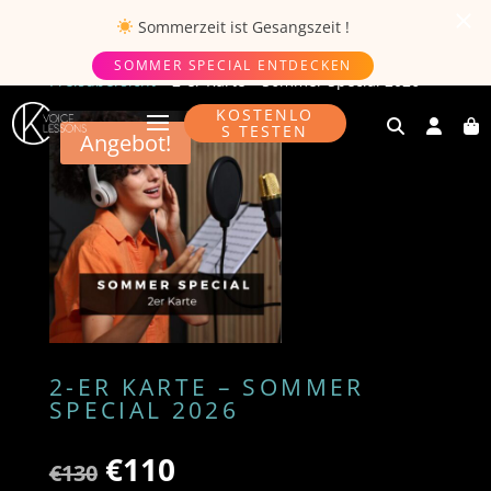
Sommerzeit ist
Gesangszeit
!
SOMMER SPECIAL ENTDECKEN
Preisübersicht
»
2-er Karte – Sommer Special 2026
KOSTENLO
S TESTEN
Angebot!
2-ER KARTE – SOMMER
SPECIAL 2026
Ursprünglicher
Aktueller
€
110
€
130