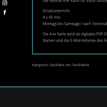
Die flexible 4-er Karte für Voice Less
Einzelunterricht
4 x 45 min
Montags bis Samstags / nach Termin
Die 4-er Karte wird als digitales PDF
Namen und die E-Mail-Adresse des Emp
Kategorien:
FlexiPaket 4er
,
FlexiPakete