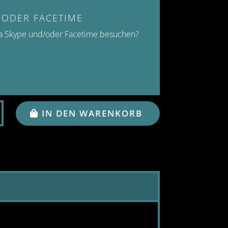
 ODER FACETIME
ia Skype und/oder Facetime besuchen?
!
IN DEN WARENKORB
S