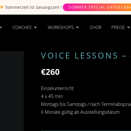
Sommerzeit ist
Gesangszeit
!
SOMMER SPECIAL ENTDECKE
COACHES
WORKSHOPS
CHOR
PREISE
VOICE LESSONS –
€
260
Einzelunterricht
4 x 45 min
Montags bis Samstags / nach Terminabspr
6 Monate gültig ab Ausstellungsdatum