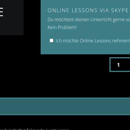
ONLINE LESSONS VIA SKYPE
Du möchtest deinen Unterricht gerne v
Kein Problem!
Ich möchte Online Lessons nehmen
VOICE
LESSON
-
4ER
KARTE
MENGE